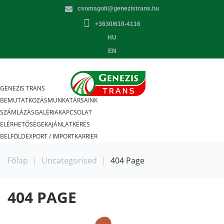
csomagolt@genezistrans.hu
+3630/610-4116
HU
EN
GENEZIS TRANS
BEMUTATKOZÁS
MUNKATÁRSAINK
SZÁMLÁZÁS
GALÉRIA
KAPCSOLAT
ELÉRHETŐSÉGEK
AJÁNLATKÉRÉS
BELFÖLD
EXPORT / IMPORT
KARRIER
Főlap
|
Uncategorised
|
404 Page
404 PAGE