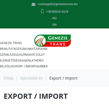
csomagolt@genezistrans.hu
+3630/610-4116
HU
EN
GENEZIS TRANS
BEMUTATKOZÁS
MUNKATÁRSAINK
SZÁMLÁZÁS
GALÉRIA
KAPCSOLAT
ELÉRHETŐSÉGEK
AJÁNLATKÉRÉS
BELFÖLD
EXPORT / IMPORT
KARRIER
Főlap
|
Ajánlatkérés
|
Export / import
EXPORT / IMPORT