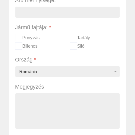
Áru mennyisége:
*
Jármű fajtája:
*
Ponyvás
Tartály
Billencs
Siló
Ország
*
Megjegyzés