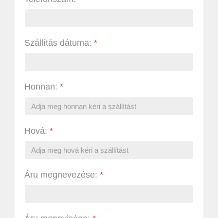
Szállítás dátuma:
*
Honnan:
*
Hová:
*
Áru megnevezése:
*